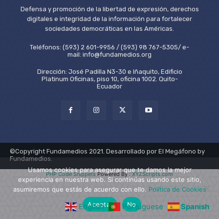
Defensa y promoción de la libertad de expresión, derechos
digitales e integridad de la información para fortalecer
sociedades democráticas en las Américas.
Teléfonos: (593) 2 601-9956 / (593) 98 767-5305/ e-
mail: info@fundamedios.org
Dirección: José Padilla N3-30 e Iñaquito, Edificio
Platinum Oficinas, piso 10, oficina 1002. Quito-
Ecuador
©Copyright Fundamedios 2021. Desarrollado por El Megáfono by
Fundamedios.
Usamos cookies para asegurar que te damos la mejor
PHP Code Snippets
Powered By :
XYZScripts.com
experiencia en nuestra web. Si continúas usando este sitio,
asumiremos que estás de acuerdo con ello.
Política de Cookies
Aceptar
No
English
Portuguese
Spanish