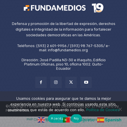
Defensa y promoción de la libertad de expresión, derechos
digitales e integridad de la información para fortalecer
sociedades democráticas en las Américas.
Teléfonos: (593) 2 601-9956 / (593) 98 767-5305/ e-
mail: info@fundamedios.org
Dirección: José Padilla N3-30 e Iñaquito, Edificio
Platinum Oficinas, piso 10, oficina 1002. Quito-
Ecuador
Usamos cookies para asegurar que te damos la mejor
experiencia en nuestra web. Si continúas usando este sitio,
©Copyright Fundamedios 2021. Desarrollado por El Megáfono by
asumiremos que estás de acuerdo con ello.
Política de Cookies
Fundamedios.
Aceptar
No
English
Portuguese
Spanish
PHP Code Snippets
Powered By :
XYZScripts.com