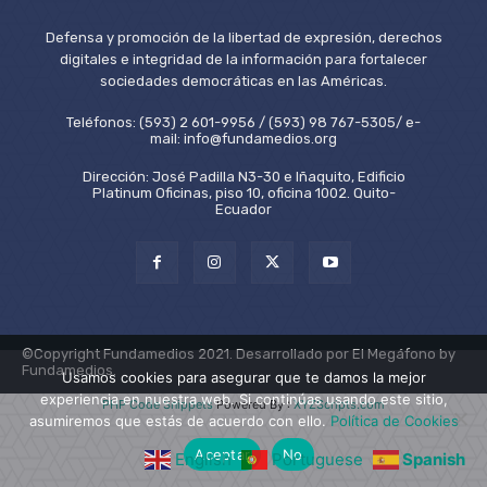
Defensa y promoción de la libertad de expresión, derechos
digitales e integridad de la información para fortalecer
sociedades democráticas en las Américas.
Teléfonos: (593) 2 601-9956 / (593) 98 767-5305/ e-
mail: info@fundamedios.org
Dirección: José Padilla N3-30 e Iñaquito, Edificio
Platinum Oficinas, piso 10, oficina 1002. Quito-
Ecuador
©Copyright Fundamedios 2021. Desarrollado por El Megáfono by
Fundamedios.
Usamos cookies para asegurar que te damos la mejor
experiencia en nuestra web. Si continúas usando este sitio,
PHP Code Snippets
Powered By :
XYZScripts.com
asumiremos que estás de acuerdo con ello.
Política de Cookies
Aceptar
No
English
Portuguese
Spanish