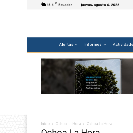
C
18.4
Ecuador
jueves, agosto 6, 2026
Alertas
Informes
Actividad
Inicio
Ochoa La Hora
Ochoa La Hora
Ochoa La Hora