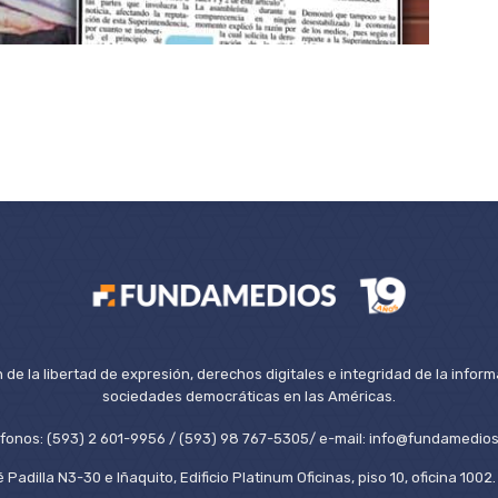
de la libertad de expresión, derechos digitales e integridad de la inform
sociedades democráticas en las Américas.
éfonos: (593) 2 601-9956 / (593) 98 767-5305/ e-mail: info@fundamedios
 Padilla N3-30 e Iñaquito, Edificio Platinum Oficinas, piso 10, oficina 100