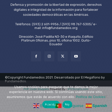
Defensa y promoción de la libertad de expresión, derechos
digitales e integridad de la información para fortalecer
sociedades democráticas en las Américas.
Teléfonos: (593) 2 601-9956 / (593) 98 767-5305/ e-
mail: info@fundamedios.org
Dirección: José Padilla N3-30 e Iñaquito, Edificio
Platinum Oficinas, piso 10, oficina 1002. Quito-
Ecuador
©Copyright Fundamedios 2021. Desarrollado por El Megáfono by
Fundamedios.
Usamos cookies para asegurar que te damos la mejor
PHP Code Snippets
Powered By :
XYZScripts.com
experiencia en nuestra web. Si continúas usando este sitio,
asumiremos que estás de acuerdo con ello.
Política de Cookies
Aceptar
No
English
Portuguese
Spanish