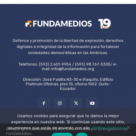
Defensa y promoción de la libertad de expresión, derechos
digitales e integridad de la información para fortalecer
sociedades democráticas en las Américas.
Teléfonos: (593) 2 601-9956 / (593) 98 767-5305/ e-
mail: info@fundamedios.org
Dirección: José Padilla N3-30 e Iñaquito, Edificio
Platinum Oficinas, piso 10, oficina 1002. Quito-
Ecuador
Usamos cookies para asegurar que te damos la mejor
experiencia en nuestra web. Si continúas usando este sitio,
asumiremos que estás de acuerdo con ello.
Política de Cookies
©Copyright Fundamedios 2021. Desarrollado por El Megáfono by
Fundamedios.