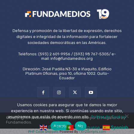
Defensa y promoción de la libertad de expresión, derechos
digitales e integridad de la información para fortalecer
sociedades democráticas en las Américas.
Teléfonos: (593) 2 601-9956 / (593) 98 767-5305/ e-
mail: info@fundamedios.org
Dirección: José Padilla N3-30 e Iñaquito, Edificio
Platinum Oficinas, piso 10, oficina 1002. Quito-
Ecuador
Usamos cookies para asegurar que te damos la mejor
experiencia en nuestra web. Si continúas usando este sitio,
asumiremos que estás de acuerdo con ello.
Política de Cookies
©Copyright Fundamedios 2021. Desarrollado por El Megáfono by
Fundamedios.
Aceptar
No
English
Portuguese
Spanish
PHP Code Snippets
Powered By :
XYZScripts.com