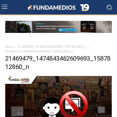
Inicio
21469479_1474843462609693_1587812860_n
21469479_1474843462609693_1587812860_n
21469479_1474843462609693_15878
12860_n