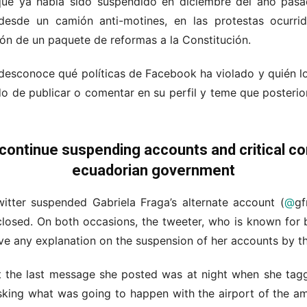
 que ya había sido suspendido en diciembre del año pasa
 desde un camión anti-motines, en las protestas ocurri
ión de un paquete de reformas a la Constitución.
 desconoce qué políticas de Facebook ha violado y quién l
do de publicar o comentar en su perfil y teme que posterio
continue suspending accounts and critical co
ecuadorian government
itter suspended Gabriela Fraga’s alternate account (
@
gf
losed. On both occasions, the tweeter, who is known for b
ve any explanation on the suspension of her accounts by th
 the last message she posted was at night when she tagge
sking what was going to happen with the airport of the a