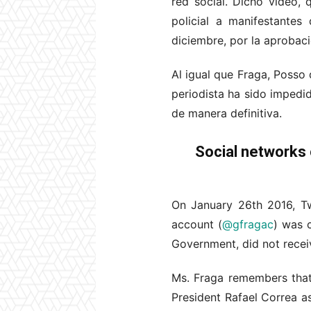
red social. Dicho video,
policial a manifestantes
diciembre, por la aprobac
Al igual que Fraga, Posso
periodista ha sido impedi
de manera definitiva.
Social networks 
On January 26th 2016, Tw
account (
@gfragac
) was c
Government, did not recei
Ms. Fraga remembers that
President Rafael Correa a