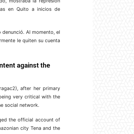
do, mostraba la represión
das en Quito a inicios de
o denunció. Al momento, el
rmente le quiten su cuenta
ntent against the
ragac2), after her primary
eing very critical with the
e social network.
d the official account of
mazonian city Tena and the