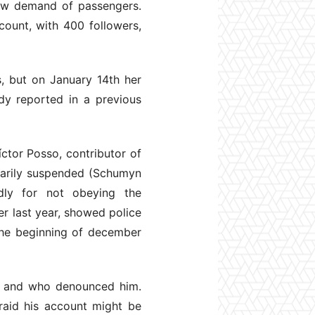
 low demand of passengers.
count, with 400 followers,
, but on January 14th her
dy reported in a previous
íctor Posso, contributor of
rarily suspended (Schumyn
ly for not obeying the
r last year, showed police
 the beginning of december
ed and who denounced him.
fraid his account might be