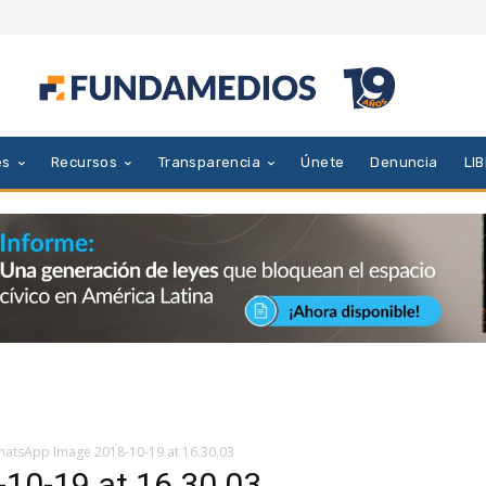
es
Recursos
Transparencia
Únete
Denuncia
LI
atsApp Image 2018-10-19 at 16.30.03
10-19 at 16.30.03