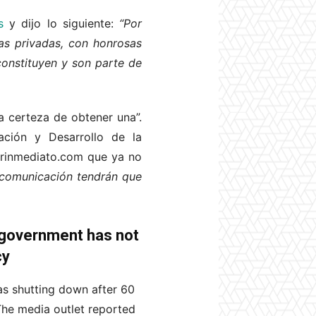
os
y dijo lo siguiente:
“Por
as privadas, con honrosas
constituyen y son parte de
a certeza de obtener una”.
ación y Desarrollo de la
dorinmediato.com que ya no
 comunicación tendrán que
t government has not
cy
as shutting down after 60
 The media outlet reported