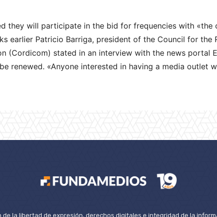
 they will participate in the bid for frequencies with «the 
s earlier Patricio Barriga, president of the Council for the
n (Cordicom) stated in an interview with the news portal
 be renewed. «Anyone interested in having a media outlet wi
de la libertad de expresión, derechos digitales e integridad de la inform