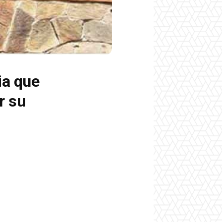
ia que
r su