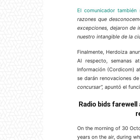
El comunicador también s
razones que desconocemos
excepciones, dejaron de i
nuestro intangible de la c
Finalmente, Herdoiza anun
Al respecto, semanas a
Información (Cordicom) af
se darán renovaciones de 
concursar”,
apuntó el funci
Radio bids farewell
r
On the morning of 30 Octob
years on the air, during w