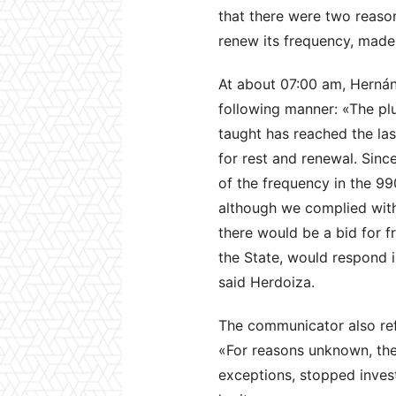
that there were two reason
renew its frequency, made 
At about 07:00 am, Hernán H
following manner: «The plu
taught has reached the la
for rest and renewal. Sin
of the frequency in the 99
although we complied with
there would be a bid for f
the State, would respond i
said Herdoiza.
The communicator also refe
«For reasons unknown, the
exceptions, stopped investi