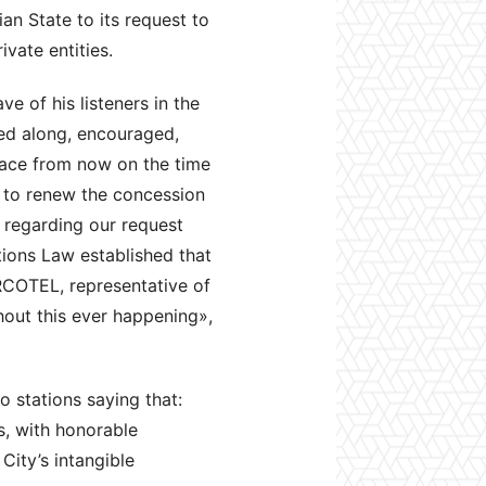
an State to its request to
vate entities.
e of his listeners in the
ied along, encouraged,
race from now on the time
e to renew the concession
 regarding our request
ions Law established that
ARCOTEL, representative of
hout this ever happening»,
o stations saying that:
s, with honorable
City’s intangible