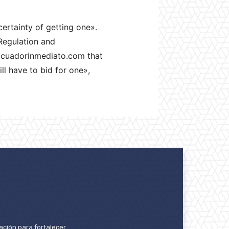
certainty of getting one».
 Regulation and
 Ecuadorinmediato.com that
ll have to bid for one»,
ación para fortalecer