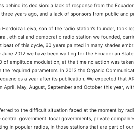
s behind its decision: a lack of response from the Ecuadori
three years ago, and a lack of sponsors from public and pri
erdoiza Leiva, son of the radio station’s founder, took leav
ral, ethical and democratic radio station we founded, carr
st beat of this cycle, 60 years painted in many shades emb
ce June 2012 we have been waiting for the Ecuadorian Stat
0 of amplitude modulation, at the time no action was taken
 the required parameters. In 2013 the Organic Communicat
requencies a year after its publication. We expected that 
n April, May, August, September and October this year, wit
rred to the difficult situation faced at the moment by radi
 central government, local governments, private companie
ng in popular radios, in those stations that are part of our 