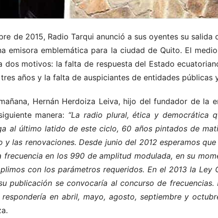
e de 2015, Radio Tarqui anunció a sus oyentes su salida d
a emisora emblemática para la ciudad de Quito. El medi
a dos motivos: la falta de respuesta del Estado ecuatorian
 tres años y la falta de auspiciantes de entidades públicas 
mañana, Hernán Herdoiza Leiva, hijo del fundador de la 
 siguiente manera:
“La radio plural, ética y democrática
 al último latido de este ciclo, 60 años pintados de mat
 y las renovaciones. Desde junio del 2012 esperamos que
a frecuencia en los 990 de amplitud modulada, en su mome
plimos con los parámetros requeridos. En el 2013 la Ley
 su publicación se convocaría al concurso de frecuencia
 respondería en abril, mayo, agosto, septiembre y octubr
a.