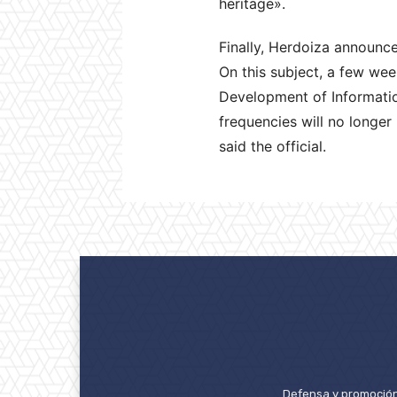
heritage».
Finally, Herdoiza announced
On this subject, a few week
Development of Informatio
frequencies will no longer
said the official.
Defensa y promoción 