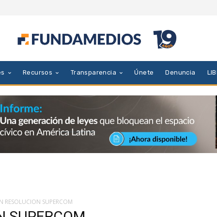
es
Recursos
Transparencia
Únete
Denuncia
LI
N RESOLUCION SUPERCOM
N SUPERCOM