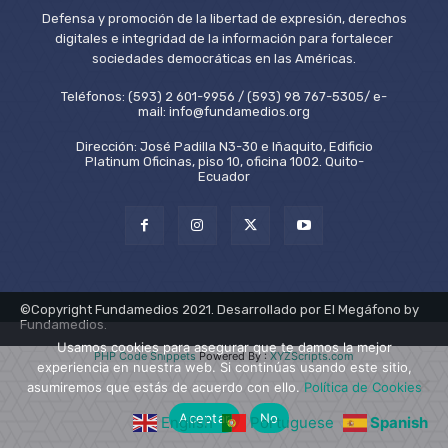
Defensa y promoción de la libertad de expresión, derechos
digitales e integridad de la información para fortalecer
sociedades democráticas en las Américas.
Teléfonos: (593) 2 601-9956 / (593) 98 767-5305/ e-
mail: info@fundamedios.org
Dirección: José Padilla N3-30 e Iñaquito, Edificio
Platinum Oficinas, piso 10, oficina 1002. Quito-
Ecuador
©Copyright Fundamedios 2021. Desarrollado por El Megáfono by
Fundamedios.
Usamos cookies para asegurar que te damos la mejor
PHP Code Snippets
Powered By :
XYZScripts.com
experiencia en nuestra web. Si continúas usando este sitio,
asumiremos que estás de acuerdo con ello.
Política de Cookies
Aceptar
No
English
Portuguese
Spanish