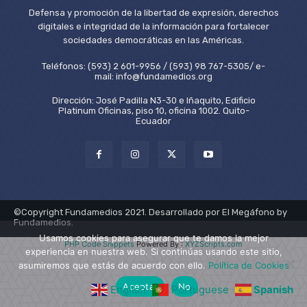
Defensa y promoción de la libertad de expresión, derechos
digitales e integridad de la información para fortalecer
sociedades democráticas en las Américas.
Teléfonos: (593) 2 601-9956 / (593) 98 767-5305/ e-
mail: info@fundamedios.org
Dirección: José Padilla N3-30 e Iñaquito, Edificio
Platinum Oficinas, piso 10, oficina 1002. Quito-
Ecuador
©Copyright Fundamedios 2021. Desarrollado por El Megáfono by
Fundamedios.
Usamos cookies para asegurar que te damos la mejor
PHP Code Snippets
Powered By :
XYZScripts.com
experiencia en nuestra web. Si continúas usando este sitio,
asumiremos que estás de acuerdo con ello.
Política de Cookies
Aceptar
No
English
Portuguese
Spanish