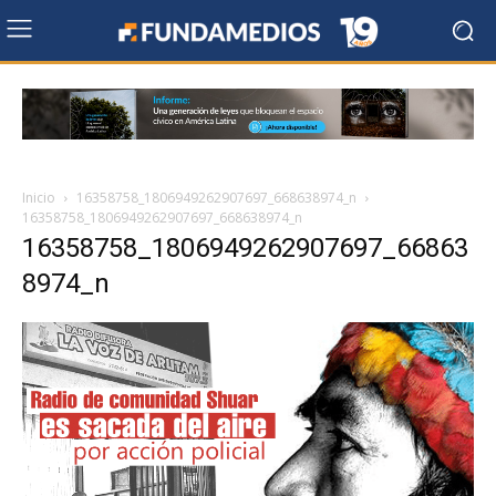
Inicio
16358758_1806949262907697_668638974_n
16358758_1806949262907697_668638974_n
16358758_1806949262907697_66863
8974_n