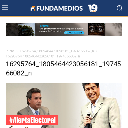
Inicio
16295764_1805464423056181_1974566082_n
16295764_1805464423056181_1974566082_n
16295764_1805464423056181_19745
66082_n