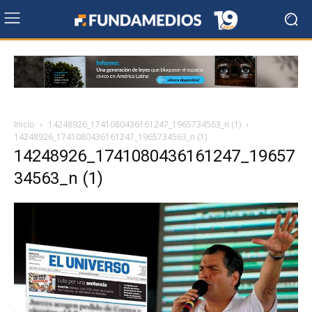
Inicio
14248926_1741080436161247_1965734563_n (1)
14248926_1741080436161247_1965734563_n (1)
14248926_1741080436161247_19657
34563_n (1)