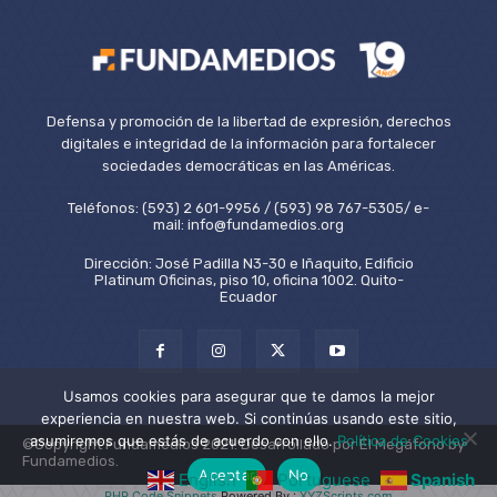
Defensa y promoción de la libertad de expresión, derechos
digitales e integridad de la información para fortalecer
sociedades democráticas en las Américas.
Teléfonos: (593) 2 601-9956 / (593) 98 767-5305/ e-
mail: info@fundamedios.org
Dirección: José Padilla N3-30 e Iñaquito, Edificio
Platinum Oficinas, piso 10, oficina 1002. Quito-
Ecuador
Usamos cookies para asegurar que te damos la mejor
experiencia en nuestra web. Si continúas usando este sitio,
asumiremos que estás de acuerdo con ello.
Política de Cookies
©Copyright Fundamedios 2021. Desarrollado por El Megáfono by
Fundamedios.
Aceptar
No
English
Portuguese
Spanish
PHP Code Snippets
Powered By :
XYZScripts.com