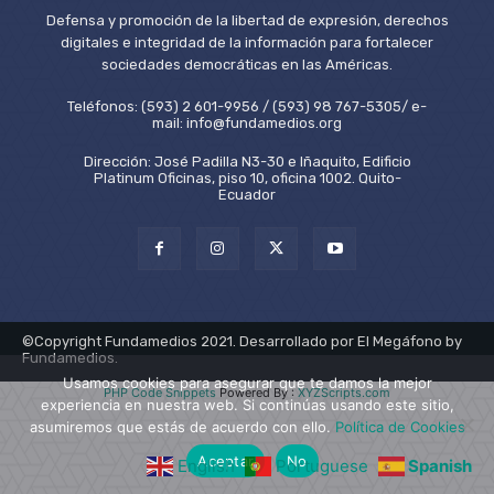
Defensa y promoción de la libertad de expresión, derechos
digitales e integridad de la información para fortalecer
sociedades democráticas en las Américas.
Teléfonos: (593) 2 601-9956 / (593) 98 767-5305/ e-
mail: info@fundamedios.org
Dirección: José Padilla N3-30 e Iñaquito, Edificio
Platinum Oficinas, piso 10, oficina 1002. Quito-
Ecuador
©Copyright Fundamedios 2021. Desarrollado por El Megáfono by
Fundamedios.
Usamos cookies para asegurar que te damos la mejor
PHP Code Snippets
Powered By :
XYZScripts.com
experiencia en nuestra web. Si continúas usando este sitio,
asumiremos que estás de acuerdo con ello.
Política de Cookies
Aceptar
No
English
Portuguese
Spanish