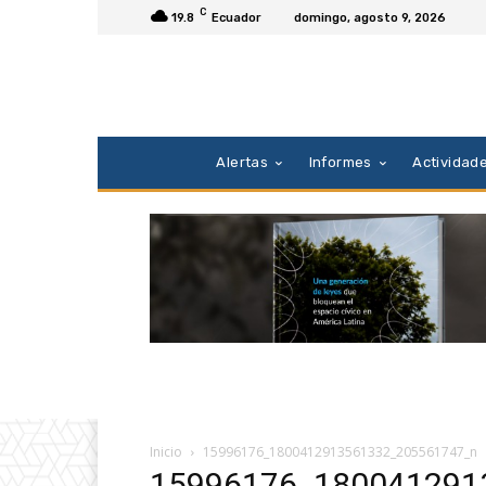
C
19.8
Ecuador
domingo, agosto 9, 2026
Alertas
Informes
Actividad
Inicio
15996176_1800412913561332_205561747_n
15996176_180041291