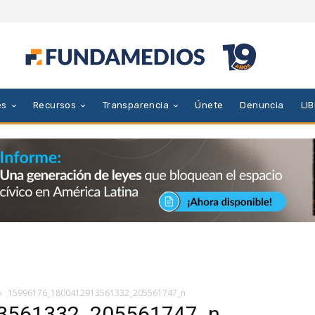
es
Recursos
Transparencia
Únete
Denuncia
LI
15996176_1800412913561332_205561747_n
3561332_205561747_n