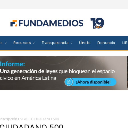
es
Recursos
Transparencia
Únete
Denuncia
LI
anscripción ENLACE CIUDADANO 509
E CIUDADANO 509