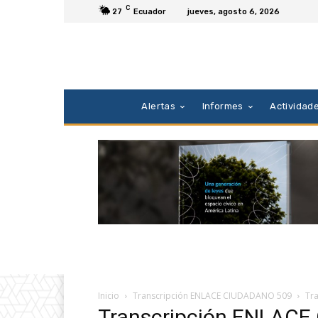
C
27
Ecuador
jueves, agosto 6, 2026
Alertas
Informes
Actividad
Inicio
Transcripción ENLACE CIUDADANO 509
Tr
Transcripción ENLAC