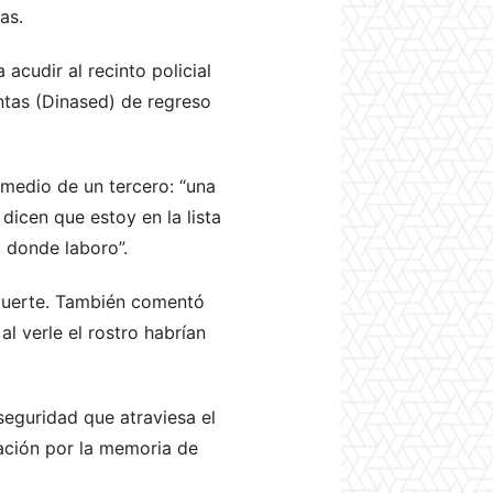
yas.
cudir al recinto policial
ntas (Dinased) de regreso
medio de un tercero: “una
icen que estoy en la lista
o donde laboro”.
 muerte. También comentó
l verle el rostro habrían
seguridad que atraviesa el
ación por la memoria de