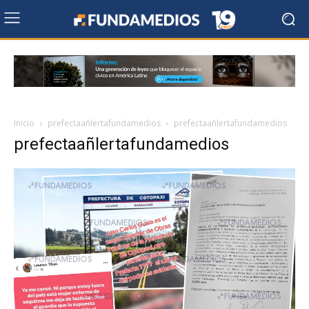
Inicio
prefectaañlertafundamedios
prefectaañlertafundamedios
prefectaañlertafundamedios