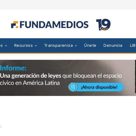
es
Recursos
Transparencia
Únete
Denuncia
LI
o