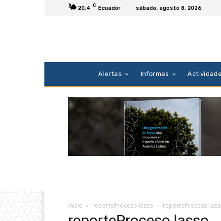
C
20.4
Ecuador
sábado, agosto 8, 2026
Alertas
Informes
Actividad
Inicio
reporteProceso lasso
reporteProceso lass
reporteProceso lasso