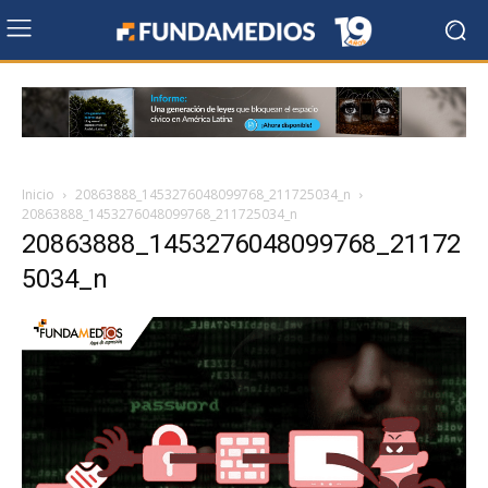
Inicio
20863888_1453276048099768_211725034_n
20863888_1453276048099768_211725034_n
20863888_1453276048099768_21172
5034_n