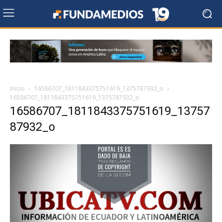
Inicio
16586707_1811843375751619_1375787932_o
16586707_1811843375751619_1375787932_o
16586707_1811843375751619_13757
87932_o