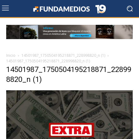
Inicio
14501987_1750504195218871_228998820_n (1)
14501987_1750504195218871_228998820_n (1)
14501987_1750504195218871_22899
8820_n (1)