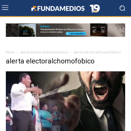
Inicio
alerta electoralchomofobico
alerta electoralchomofobico
alerta electoralchomofobico