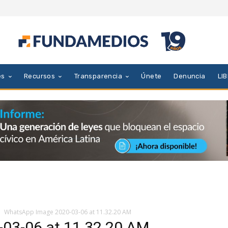
es
Recursos
Transparencia
Únete
Denuncia
LI
WhatsApp Image 2020-03-06 at 11.32.20 AM
03-06 at 11.32.20 AM