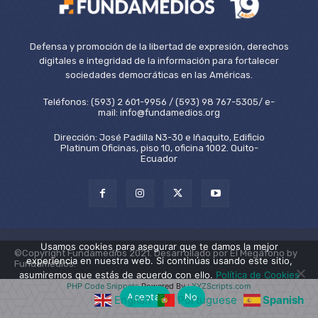
Defensa y promoción de la libertad de expresión, derechos
digitales e integridad de la información para fortalecer
sociedades democráticas en las Américas.
Teléfonos: (593) 2 601-9956 / (593) 98 767-5305/ e-
mail: info@fundamedios.org
Dirección: José Padilla N3-30 e Iñaquito, Edificio
Platinum Oficinas, piso 10, oficina 1002. Quito-
Ecuador
Usamos cookies para asegurar que te damos la mejor
©Copyright Fundamedios 2021. Desarrollado por El Megáfono by
experiencia en nuestra web. Si continúas usando este sitio,
Fundamedios.
asumiremos que estás de acuerdo con ello.
Política de Cookies
PHP Code Snippets
Powered By :
XYZScripts.com
Aceptar
No
English
Portuguese
Spanish