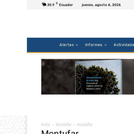
C
30.9
Ecuador
jueves, agosto 6, 2026
Alertas
Informes
Actividad
Inicio
Montufar
Montufar
Montufar