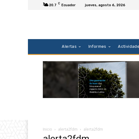
C
20.7
Ecuador
jueves, agosto 6, 2026
Alertas
Informes
Actividad
Inicio
alerta2fdm
alerta2fdm
alerta2fdm