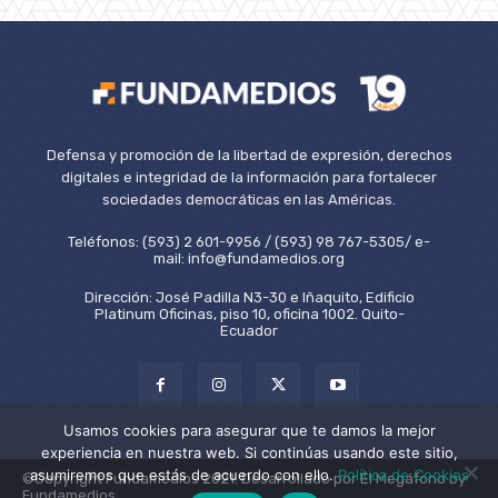
Defensa y promoción de la libertad de expresión, derechos
digitales e integridad de la información para fortalecer
sociedades democráticas en las Américas.
Teléfonos: (593) 2 601-9956 / (593) 98 767-5305/ e-
mail: info@fundamedios.org
Dirección: José Padilla N3-30 e Iñaquito, Edificio
Platinum Oficinas, piso 10, oficina 1002. Quito-
Ecuador
Usamos cookies para asegurar que te damos la mejor
experiencia en nuestra web. Si continúas usando este sitio,
asumiremos que estás de acuerdo con ello.
Política de Cookies
©Copyright Fundamedios 2021. Desarrollado por El Megáfono by
Fundamedios.