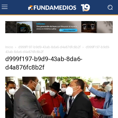
Inicio
d999f197-b9d9-43ab-8da6-d4a876fc8b2f
d999f197-b9d9-
43ab-8da6-d4a876fc8b2f
d999f197-b9d9-43ab-8da6-
d4a876fc8b2f