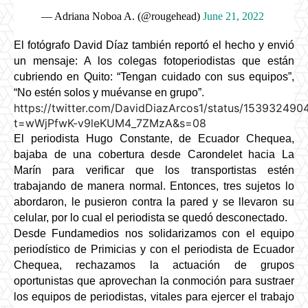
— Adriana Noboa A. (@rougehead)
June 21, 2022
El fotógrafo David Díaz también reportó el hecho y envió 
un mensaje: A los colegas fotoperiodistas que están 
cubriendo en Quito: “Tengan cuidado con sus equipos”, 
“No estén solos y muévanse en grupo”.
https://twitter.com/DavidDiazArcos1/status/1539324
t=wWjPfwK-v9leKUM4_7ZMzA&s=08
El periodista Hugo Constante, de Ecuador Chequea, 
bajaba de una cobertura desde Carondelet hacia La 
Marín para verificar que los transportistas estén 
trabajando de manera normal. Entonces, tres sujetos lo 
abordaron, le pusieron contra la pared y se llevaron su 
celular, por lo cual el periodista se quedó desconectado. 
Desde Fundamedios nos solidarizamos con el equipo 
periodístico de Primicias y con el periodista de Ecuador 
Chequea, rechazamos la actuación de grupos 
oportunistas que aprovechan la conmoción para sustraer 
los equipos de periodistas, vitales para ejercer el trabajo 