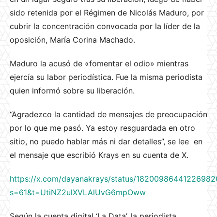
sido retenida por el Régimen de Nicolás Maduro, por
cubrir la concentración convocada por la líder de la
oposición, María Corina Machado.
Maduro la acusó de «fomentar el odio» mientras
ejercía su labor periodística. Fue la misma periodista
quien informó sobre su liberación.
“Agradezco la cantidad de mensajes de preocupación
por lo que me pasó. Ya estoy resguardada en otro
sitio, no puedo hablar más ni dar detalles”, se lee en
el mensaje que escribió Krays en su cuenta de X.
https://x.com/dayanakrays/status/18200986441226982
s=61&t=UtiNZ2ulXVLAlUvG6mpOww
Según la cuenta digital ‘La Data’, la periodista