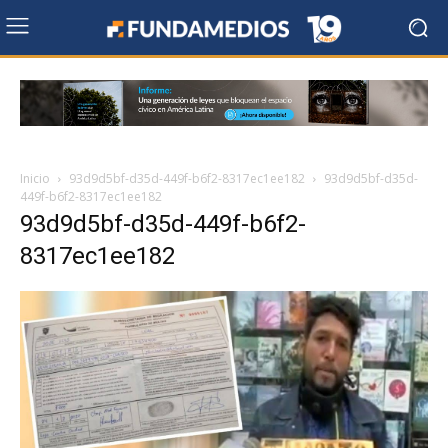
Inicio
93d9d5bf-d35d-449f-b6f2-8317ec1ee182
93d9d5bf-d35d-
449f-b6f2-8317ec1ee182
93d9d5bf-d35d-449f-b6f2-
8317ec1ee182