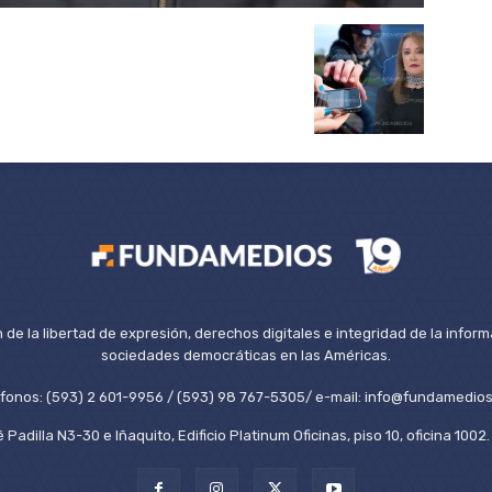
de la libertad de expresión, derechos digitales e integridad de la inform
sociedades democráticas en las Américas.
éfonos: (593) 2 601-9956 / (593) 98 767-5305/ e-mail: info@fundamedios
 Padilla N3-30 e Iñaquito, Edificio Platinum Oficinas, piso 10, oficina 100