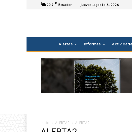
C
20.7
Ecuador
jueves, agosto 6, 2026
Alertas
Informes
Actividad
Inicio
ALERTA2
ALERTA2
ALERTA2