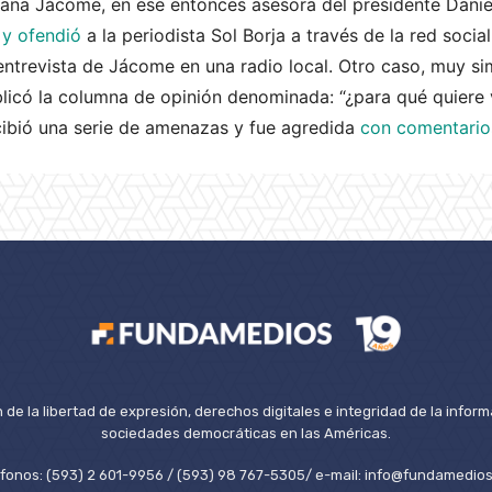
iana Jácome, en ese entonces asesora del presidente Dani
 y ofendió
a la periodista Sol Borja a través de la red social
entrevista de Jácome en una radio local. Otro caso, muy simi
licó la columna de opinión denominada: “¿para qué quiere 
cibió una serie de amenazas y fue agredida
con comentarios
de la libertad de expresión, derechos digitales e integridad de la inform
sociedades democráticas en las Américas.
éfonos: (593) 2 601-9956 / (593) 98 767-5305/ e-mail: info@fundamedios