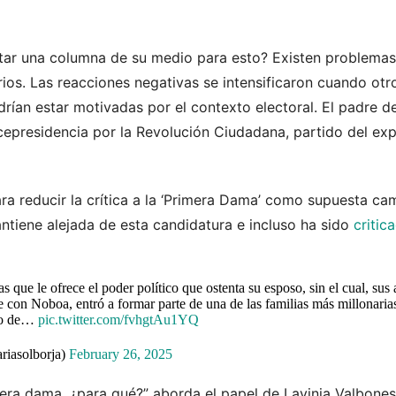
estar una columna de su medio para esto? Existen problema
ios. Las reacciones negativas se intensificaron cuando otr
odrían estar motivadas por el contexto electoral. El padre de
icepresidencia por la Revolución Ciudadana, partido del ex
ara reducir la crítica a la ‘Primera Dama’ como supuesta c
ntiene alejada de esta candidatura e incluso ha sido
critic
as que le ofrece el poder político que ostenta su esposo, sin el cual, sus 
se con Noboa, entró a formar parte de una de las familias más millonaria
nto de…
pic.twitter.com/fvhgtAu1YQ
riasolborja)
February 26, 2025
era dama, ¿para qué?” aborda el papel de Lavinia Valbones