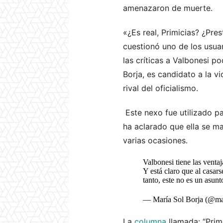
amenazaron de muerte.
«¿Es real, Primicias? ¿Pr
cuestionó uno de los usuar
las críticas a Valbonesi p
Borja, es candidato a la v
rival del oficialismo.
Este nexo fue utilizado p
ha aclarado que ella se ma
varias ocasiones.
Valbonesi tiene las ventaj
Y está claro que al casar
tanto, este no es un asu
— María Sol Borja (@ma
La
columna
llamada: “Prim