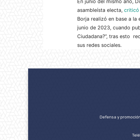
En junio del mismo año, D
asambleísta electa,
criticó
Borja realizó en base a la 
junio de 2023, cuando pub
Ciudadana?”, tras esto re
sus redes sociales.
Defensa y promoción 
Tel