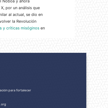
el Noboa y ahora
 X, por un análisis que
lar al actual, se dio en
volver la Revolución
 y críticas misóginos
en
ación para fortalecer
.org