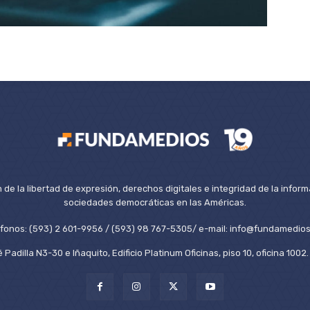
de la libertad de expresión, derechos digitales e integridad de la inform
sociedades democráticas en las Américas.
éfonos: (593) 2 601-9956 / (593) 98 767-5305/ e-mail: info@fundamedios
 Padilla N3-30 e Iñaquito, Edificio Platinum Oficinas, piso 10, oficina 100