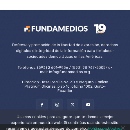
Defensa y promoción de la libertad de expresión, derechos
digitales e integridad de la información para fortalecer
sociedades democráticas en las Américas.
Teléfonos: (593) 2 601-9956 / (593) 98 767-5305/ e-
mail: info@fundamedios.org
Dirección: José Padilla N3-30 e Iñaquito, Edificio
Platinum Oficinas, piso 10, oficina 1002. Quito-
Ecuador
Usamos cookies para asegurar que te damos la mejor
experiencia en nuestra web. Si continúas usando este sitio,
asumiremos que estás de acuerdo con ello.
Política de Cookies
©Copyright Fundamedios 2021. Desarrollado por El Megáfono by