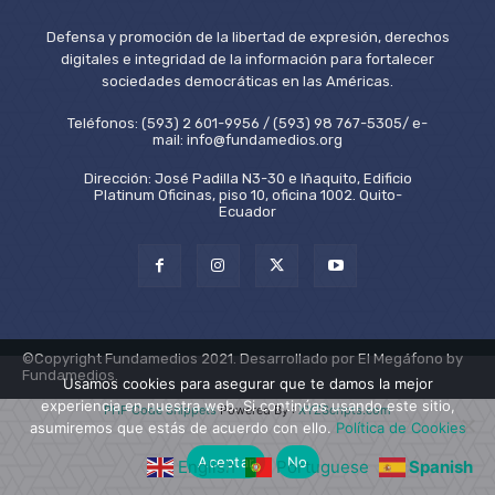
Defensa y promoción de la libertad de expresión, derechos
digitales e integridad de la información para fortalecer
sociedades democráticas en las Américas.
Teléfonos: (593) 2 601-9956 / (593) 98 767-5305/ e-
mail: info@fundamedios.org
Dirección: José Padilla N3-30 e Iñaquito, Edificio
Platinum Oficinas, piso 10, oficina 1002. Quito-
Ecuador
©Copyright Fundamedios 2021. Desarrollado por El Megáfono by
Fundamedios.
Usamos cookies para asegurar que te damos la mejor
experiencia en nuestra web. Si continúas usando este sitio,
PHP Code Snippets
Powered By :
XYZScripts.com
asumiremos que estás de acuerdo con ello.
Política de Cookies
Aceptar
No
English
Portuguese
Spanish