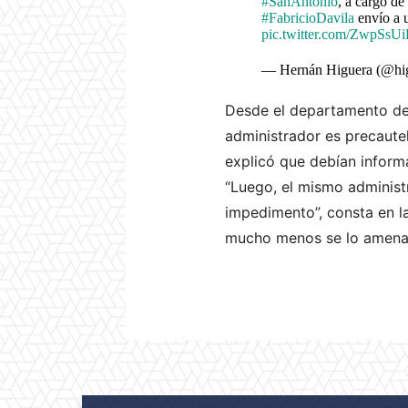
#SanAntonio
, a cargo de
#FabricioDavila
envío a u
pic.twitter.com/ZwpSsU
— Hernán Higuera (@hi
Desde el departamento de
administrador es precautel
explicó que debían informa
“Luego, el mismo administr
impedimento”, consta en l
mucho menos se lo amena