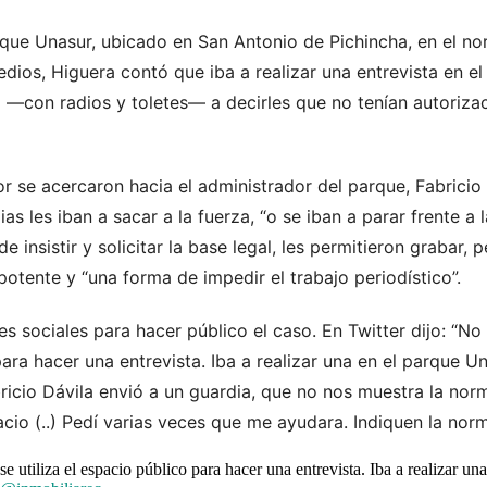
que Unasur, ubicado en San Antonio de Pichincha, en el no
ios, Higuera contó que iba a realizar una entrevista en el
 —con radios y toletes— a decirles que no tenían autoriza
or se acercaron hacia el administrador del parque, Fabricio 
as les iban a sacar a la fuerza, “o se iban a parar frente a 
 insistir y solicitar la base legal, les permitieron grabar, p
otente y “una forma de impedir el trabajo periodístico”.
des sociales para hacer público el caso. En Twitter dijo: “N
para hacer una entrevista. Iba a realizar una en el parque U
ricio Dávila envió a un guardia, que no nos muestra la nor
cio (..) Pedí varias veces que me ayudara. Indiquen la norma
e utiliza el espacio público para hacer una entrevista. Iba a realizar un