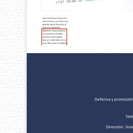
Defensa y promoción 
Tel
Dirección: José