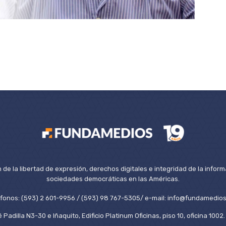
de la libertad de expresión, derechos digitales e integridad de la inform
sociedades democráticas en las Américas.
éfonos: (593) 2 601-9956 / (593) 98 767-5305/ e-mail: info@fundamedios
 Padilla N3-30 e Iñaquito, Edificio Platinum Oficinas, piso 10, oficina 100