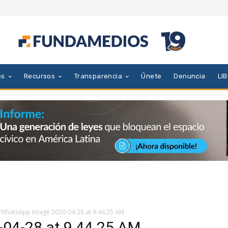
es
Recursos
Transparencia
Únete
Denuncia
LI
WhatsApp Image 2020-04-28 at 9.44.25 AM
04-28 at 9.44.25 AM