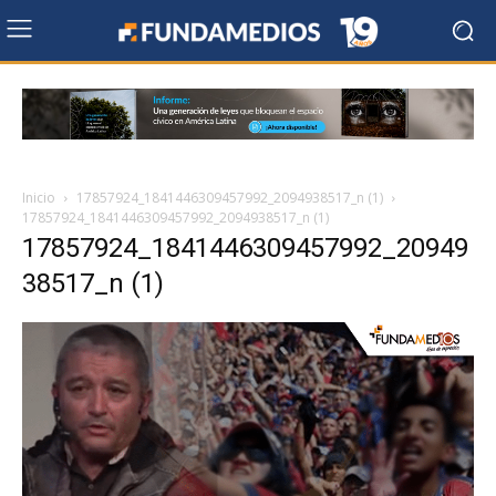
Inicio
17857924_1841446309457992_2094938517_n (1)
17857924_1841446309457992_2094938517_n (1)
17857924_1841446309457992_20949
38517_n (1)