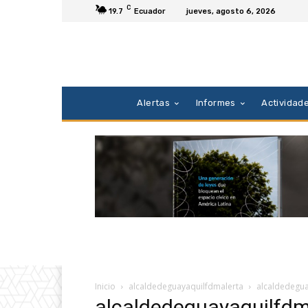
C
19.7
Ecuador
jueves, agosto 6, 2026
Alertas
Informes
Actividad
Inicio
alcaldedeguayaquilfdmalerta
alcaldedegua
alcaldedeguayaquilfdm