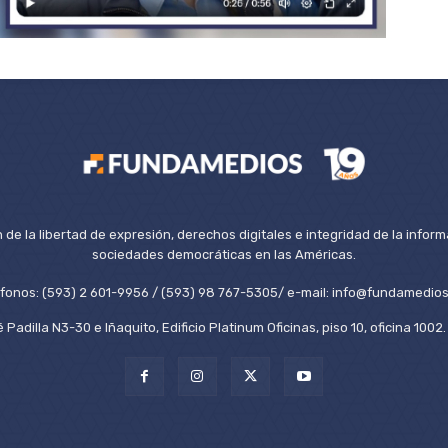
de la libertad de expresión, derechos digitales e integridad de la inform
sociedades democráticas en las Américas.
éfonos: (593) 2 601-9956 / (593) 98 767-5305/ e-mail: info@fundamedios
 Padilla N3-30 e Iñaquito, Edificio Platinum Oficinas, piso 10, oficina 100