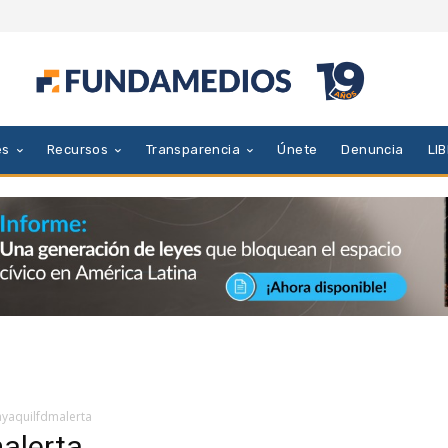
es
Recursos
Transparencia
Únete
Denuncia
LI
yaquilfdmalerta
alerta