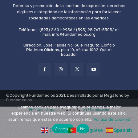
Defensa y promoción de la libertad de expresión, derechos
digitales e integridad de la información para fortalecer
sociedades democráticas en las Américas.
Teléfonos: (593) 2 601-9956 / (593) 98 767-5305/ e-
mail: info@fundamedios.org
Dirección: José Padilla N3-30 e Iñaquito, Edificio
Platinum Oficinas, piso 10, oficina 1002. Quito-
Ecuador
©Copyright Fundamedios 2021. Desarrollado por El Megáfono by
Fundamedios.
Usamos cookies para asegurar que te damos la mejor
PHP Code Snippets
Powered By :
XYZScripts.com
experiencia en nuestra web. Si continúas usando este sitio,
asumiremos que estás de acuerdo con ello.
Política de Cookies
Aceptar
No
English
Portuguese
Spanish