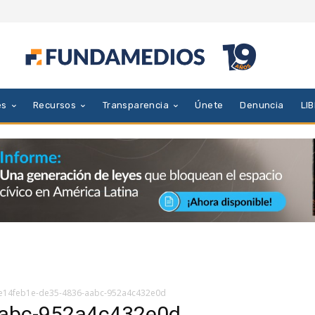
es
Recursos
Transparencia
Únete
Denuncia
LI
e14feb1e-de35-4836-aabc-952a4c432e0d
aabc-952a4c432e0d