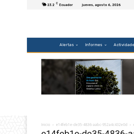
C
23.2
Ecuador
jueves, agosto 6, 2026
Alertas
Informes
Actividad
Inicio
e14feb1e-de35-4836-aabc-952a4c432e0d
e14feb1e-de35-4836-