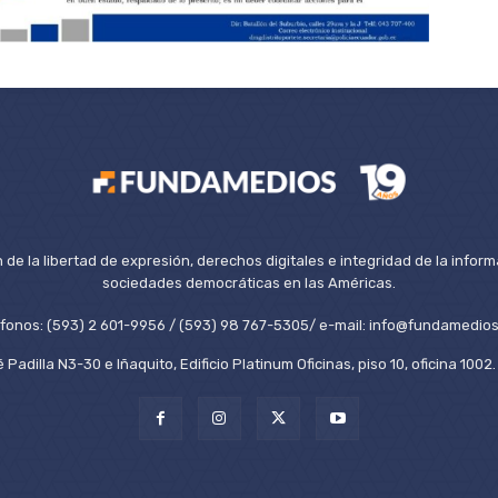
de la libertad de expresión, derechos digitales e integridad de la inform
sociedades democráticas en las Américas.
éfonos: (593) 2 601-9956 / (593) 98 767-5305/ e-mail: info@fundamedios
 Padilla N3-30 e Iñaquito, Edificio Platinum Oficinas, piso 10, oficina 100