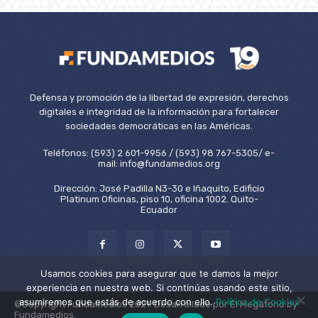
Defensa y promoción de la libertad de expresión, derechos
digitales e integridad de la información para fortalecer
sociedades democráticas en las Américas.
Teléfonos: (593) 2 601-9956 / (593) 98 767-5305/ e-
mail: info@fundamedios.org
Dirección: José Padilla N3-30 e Iñaquito, Edificio
Platinum Oficinas, piso 10, oficina 1002. Quito-
Ecuador
Usamos cookies para asegurar que te damos la mejor
experiencia en nuestra web. Si continúas usando este sitio,
asumiremos que estás de acuerdo con ello.
Política de Cookies
©Copyright Fundamedios 2021. Desarrollado por El Megáfono by
Fundamedios.