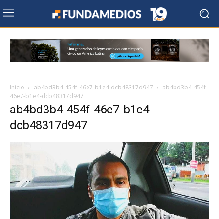
Inicio
ab4bd3b4-454f-46e7-b1e4-dcb48317d947
ab4bd3b4-454f-
46e7-b1e4-dcb48317d947
ab4bd3b4-454f-46e7-b1e4-
dcb48317d947